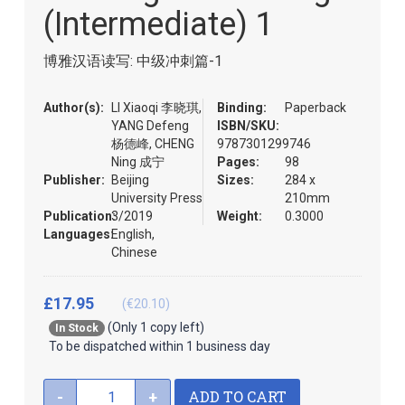
the
(Intermediate) 1
images
gallery
博雅汉语读写: 中级冲刺篇-1
Author(s):
LI Xiaoqi 李晓琪,
Binding:
Paperback
YANG Defeng
ISBN/SKU:
杨德峰, CHENG
9787301299746
Ning 成宁
Pages:
98
Publisher:
Beijing
Sizes:
284 x
University Press
210mm
Publication:
3/2019
Weight:
0.3000
Languages:
English,
Chinese
£17.95
(€20.10)
(Only 1 copy left)
In Stock
To be dispatched within 1 business day
ADD TO CART
-
+