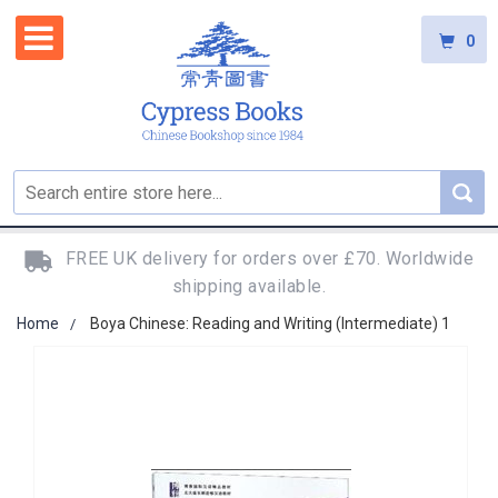
0
FREE UK delivery for orders over £70. Worldwide
shipping available.
Home
Boya Chinese: Reading and Writing (Intermediate) 1
Skip
to
the
end
of
the