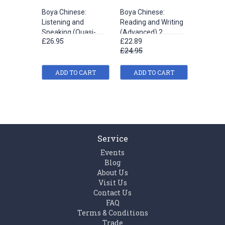
Boya Chinese:
Boya Chinese:
Boya Ch
Listening and
Reading and Writing
Reading 
Speaking (Quasi-
(Advanced) 2
(Interme
£26.95
£22.89
£17.95
Intermediate) 2
£24.95
ADD TO CART
ADD TO CART
ADD
Service
Events
Blog
About Us
Visit Us
Contact Us
FAQ
Terms & Conditions
Trade