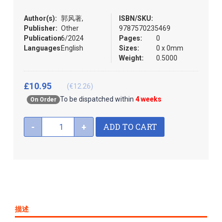
images
the
gallery
images
Author(s):
郭风著,
ISBN/SKU:
gallery
Publisher:
Other
9787570235469
Publication:
6/2024
Pages:
0
Languages:
English
Sizes:
0 x 0mm
Weight:
0.5000
£10.95
(€12.26)
To be dispatched within
4 weeks
On Order
ADD TO CART
-
+
描述