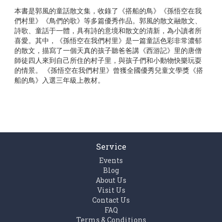
本書是郭風的童話散文集，收錄了《搭船的鳥》《孫悟空在我
們村里》《鳥們的歌》等多篇優秀作品。郭風的散文融散文、
詩歌、童話于一體，具有詩的意境和散文的清新，為小讀者所
喜愛。其中，《孫悟空在我們村里》是一篇童話色彩非常濃郁
的散文，描寫了一個天真的孩子聽爸爸講《西游記》里的唐僧
師徒四人來到自己所住的村子里，與孩子們和小動物快樂玩耍
的情景。 《孫悟空在我們村里》曾獲全國優秀兒童文學獎《搭
船的鳥》入選三年級上教材。
Service
Events
Blog
About Us
Visit Us
Contact Us
FAQ
Terms & Conditions