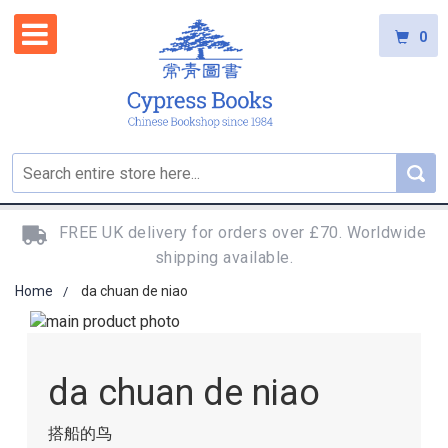
0
FREE UK delivery for orders over £70. Worldwide
shipping available.
Home
da chuan de niao
Skip
to
Skip
the
to
da chuan de niao
end
the
of
beginning
the
of
搭船的鸟