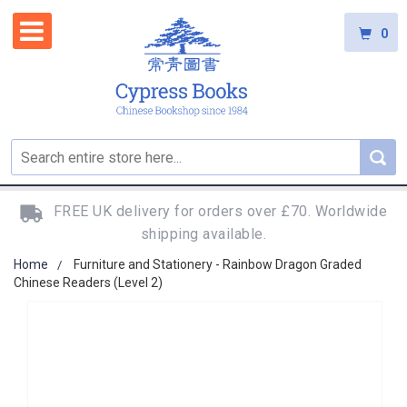
0
FREE UK delivery for orders over £70. Worldwide
shipping available.
Home
Furniture and Stationery - Rainbow Dragon Graded
Chinese Readers (Level 2)
Skip
to
the
end
of