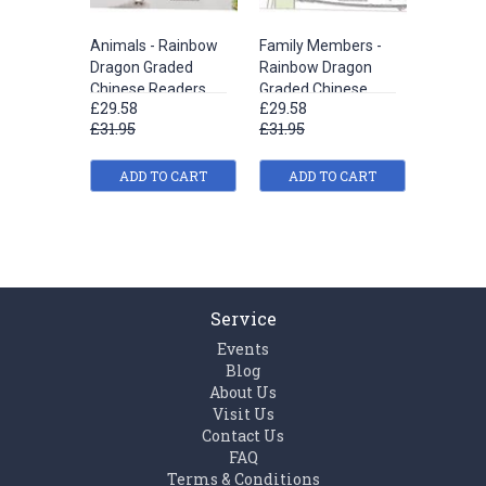
Animals - Rainbow
Family Members -
Parts of
Dragon Graded
Rainbow Dragon
Rainbow
Chinese Readers
Graded Chinese
Graded 
£29.58
£29.58
£29.58
(Level 2)
Readers (Level 3)
Readers 
£31.95
£31.95
£31.95
ADD TO CART
ADD TO CART
ADD
Service
Events
Blog
About Us
Visit Us
Contact Us
FAQ
Terms & Conditions