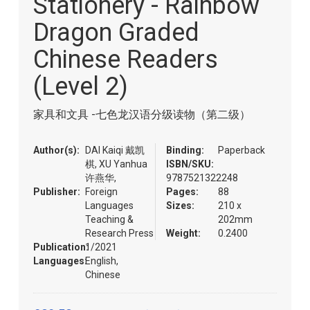
Stationery - Rainbow
of
the
Dragon Graded
images
gallery
Chinese Readers
(Level 2)
家具和文具 -七色龙汉语分级读物（第二级）
Author(s):
DAI Kaiqi 戴凯
Binding:
Paperback
棋, XU Yanhua
ISBN/SKU:
许燕华,
9787521322248
Publisher:
Foreign
Pages:
88
Languages
Sizes:
210 x
Teaching &
202mm
Research Press
Weight:
0.2400
Publication:
1/2021
Languages:
English,
Chinese