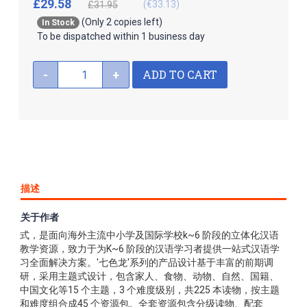
£29.58
(€33.13)
£31.95
(Only 2 copies left)
In Stock
To be dispatched within 1 business day
ADD TO CART
-
+
描述
关于作者
七色龙汉语分级阅读系列基于模块化教学理念、混合式学习方
式，是面向海外主流中小学及国际学校k~6 阶段的立体化汉语
教学资源，致力于为K~6 阶段的汉语学习者提供一站式汉语学
习全面解决方案。'七色龙'系列的产品设计基于丰富的前期调
研，采用主题式设计，包含家人、食物、动物、自然、国籍、
中国文化等15 个主题，3 个难度级别，共225 本读物，按主题
和难度组合成45 个资源包。全套资源包含分级读物、配套