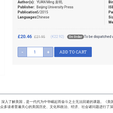
Author(s):
YUAN Ming 袁明,
Bi
Publisher:
Beijing University Press
IS
Publication:
5/2015
Pa
Languages:
Chinese
Si
We
£20.46
(€22.92)
To be dispatched 
£21.95
On Order
ADD TO CART
-
+
。深入了解美国，是一代代为中华崛起而奋斗之士无法回避的课题。《美
就众多读者普遍关心的美国历史、文化和政治、经济、社会诸问题进行了深