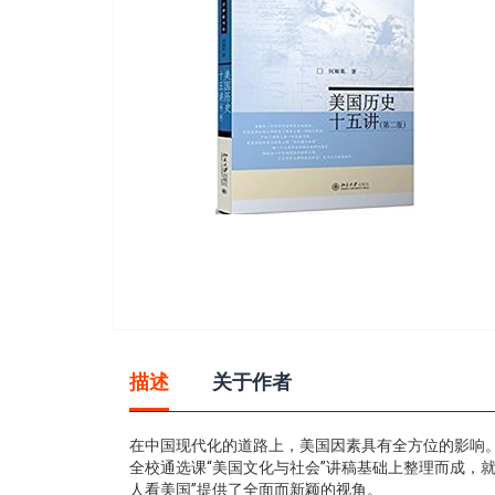
gallery
Skip
to
描述
关于作者
the
beginning
of
在中国现代化的道路上，美国因素具有全方位的影响
the
全校通选课“美国文化与社会”讲稿基础上整理而成，
images
人看美国”提供了全面而新颖的视角。