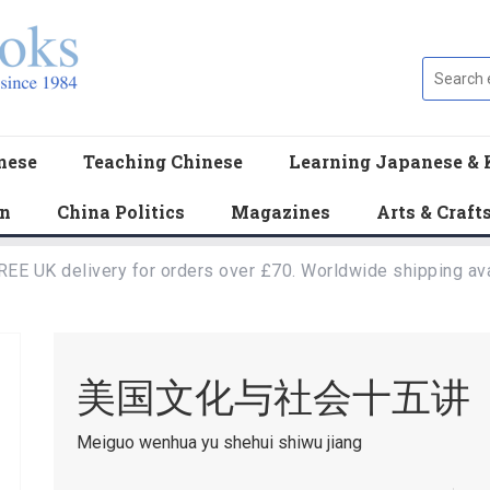
nese
Teaching Chinese
Learning Japanese & 
en
China Politics
Magazines
Arts & Craft
REE UK delivery for orders over £70. Worldwide shipping ava
美国文化与社会十五讲
Meiguo wenhua yu shehui shiwu jiang