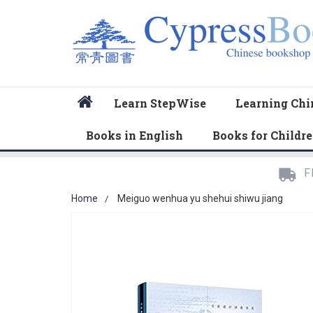
Home
Learn StepWise
Learning Chi
Books in English
Books for Childr
F
Home
Meiguo wenhua yu shehui shiwu jiang
Skip
to
the
end
of
the
images