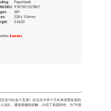
nding:
Paperback
BN/SKU:
9787301257807
ges:
381
zes:
228 x 154mm
ight:
0.6620
within
4 weeks
国文化与社会十五讲》在北京大学十几年来深受欢迎的
入浅出、通俗易懂的讲解，介绍了美国特色，为“中国