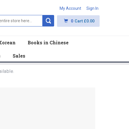
My Account
Sign In
0
Cart
£0.00
Korean
Books in Chinese
s
Sales
ilable.