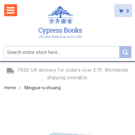
0
FREE UK delivery for orders over £70. Worldwide
shipping available.
Home
Mingyue ru shuang
Skip
to
the
end
of
the