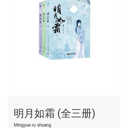
images
gallery
Skip
to
明月如霜 (全三册)
the
beginning
of
Mingyue ru shuang