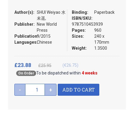
the
images
Author(s):
SHUI Weiyao 水
Binding:
Paperback
gallery
未遥,
ISBN/SKU:
Publisher:
New World
9787510453939
Press
Pages:
960
Publication:
9/2015
Sizes:
240 x
Languages:
Chinese
170mm
Weight:
1.3500
£23.88
(€26.75)
£25.95
To be dispatched within
4 weeks
On Order
ADD TO CART
-
+