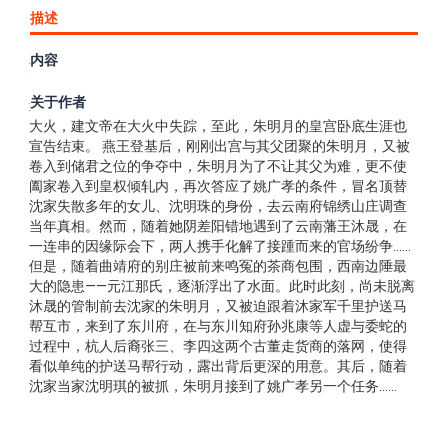
描述
内容
洪武三十一年，朱能之女朱明月用假身份进宫伴读，实则是为
了辅佐燕王秘密篡位，进宫策应。建文四年七月，燕王发起的
关于作者
靖难之役功成，北军大举攻入应天府，兵临城下时，皇宫着起
大火，建文帝在大火中失踪，至此，朱明月的皇宫卧底生涯也
宣告结束。 燕王登基后，刚刚出宫与其父团聚的朱明月，又被
卷入到储君之位的争夺中，朱明月为了不让其父为难，更不使
阖家卷入到皇权倾轧内，再次答应了姚广孝的条件，冒名顶替
沈家失散多年的女儿、沈明珠的身份，去云南府锦绣山庄调查
当年真相。然而，随着她阴差阳错地遇到了云南藩王沐晟，在
一连串的因缘际会下，两人携手化解了接踵而来的官场纷争……
但是，随着曲靖府的别庄被前来鸣冤的茶商包围，西南边陲最
大的隐患——元江那氏，逐渐浮出了水面。此时此刻，尚未脱离
沐晟的管制前去沈家的朱明月，又被迫跟着沐家军千里护送马
帮互市，来到了东川府，在与东川知府孙兆康等人虚与委蛇的
过程中，杭人后裔张三、李四这两个古董走货商的落网，使得
看似单纯的护送马帮行动，露出背后更深的用意。其后，随着
沈家当家沈明琪的被抓，朱明月接到了姚广孝另一个任务……