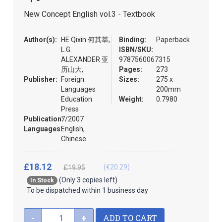
the
New Concept English vol.3 - Textbook
images
gallery
Author(s):
HE Qixin 何其莘,
Binding:
Paperback
L.G.
ISBN/SKU:
ALEXANDER 亚
9787560067315
历山大,
Pages:
273
Publisher:
Foreign
Sizes:
275 x
Languages
200mm
Education
Weight:
0.7980
Press
Publication:
7/2007
Languages:
English,
Chinese
£18.12
(€20.29)
£19.95
(Only 3 copies left)
In Stock
To be dispatched within 1 business day
ADD TO CART
-
+