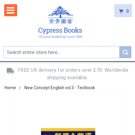
0
FREE UK delivery for orders over £70. Worldwide
shipping available.
Home
New Concept English vol.3 - Textbook
Skip
to
the
end
of
the