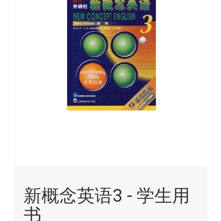
images
gallery
Skip
to
新概念英语3 - 学生用
the
beginning
书
of