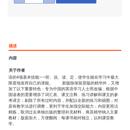
描述
内容
《新概念英语》是世界闻名的英语教程，本书为第一阶段，英
语初阶篇。本版是该书出版30年来经作者亲自修订的唯一新
关于作者
版。本套经典教材通过完整的英语学习体系，帮助学生掌握英
语的4项基本技能——听、说、读、定，使学生能在学习中最大
限度地发挥自己的潜能。 新版除保留原版的精华外，又增
加了以下重要特色：专为中国的英语学习人士而改编，根据中
国读者的需要增添了词汇表、课文注释、练习讲解和课文的参
考译文；剔除了所有过时内容，并配以全新的练习和插图；对
原有教学法进行调整，更利于学生加强交际能力；内容更简洁
精炼，取消过去单独出版的繁琐补充材料，将其精华纳入主要
教材；版面加大，方便翻阅：每课书相对独立，以利课堂教
学。