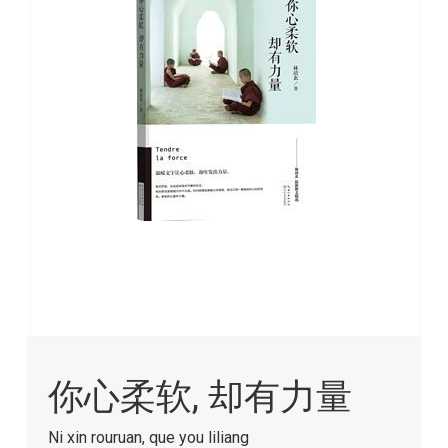
images
gallery
Skip
to
你心柔软, 却有力量
the
beginning
of
Ni xin rouruan, que you liliang