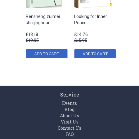
Rensheng zuimei
Looking for Inner
shi qinghuan
Peace
£18.18
£14.76
£19.95
£15.95
ADD TO CART
ADD TO CART
Service
Events
Blog
About Us
Visit Us
Contact Us
FAQ