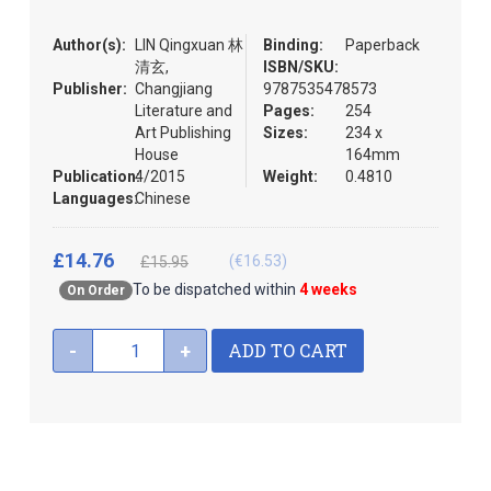
the
images
Author(s):
LIN Qingxuan 林
Binding:
Paperback
gallery
清玄,
ISBN/SKU:
Publisher:
Changjiang
9787535478573
Literature and
Pages:
254
Art Publishing
Sizes:
234 x
House
164mm
Publication:
4/2015
Weight:
0.4810
Languages:
Chinese
£14.76
(€16.53)
£15.95
To be dispatched within
4 weeks
On Order
ADD TO CART
-
+