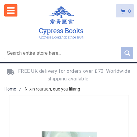
0
FREE UK delivery for orders over £70. Worldwide
shipping available.
Home
Ni xin rouruan, que you liliang
Skip
to
the
end
of
the