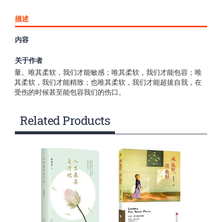
描述
内容
书中收录《生命的化妆》《迷路的云》《温一壶月光下酒》
《黄昏菩提》《正向时刻》《求好》《有情十二贴》《不是
关于作者
茶》《柔软心》等48篇不同时期经典作品。 柔软的心最有力
量。唯其柔软，我们才能敏感；唯其柔软，我们才能包容；唯
其柔软，我们才能精致；也唯其柔软，我们才能超拔自我，在
受伤的时候甚至能包容我们的伤口。
Related Products