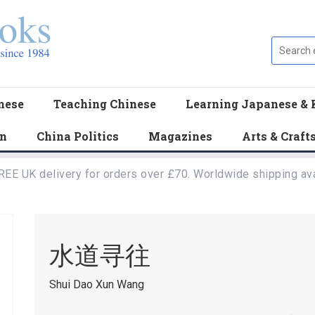
nese
Teaching Chinese
Learning Japanese & 
en
China Politics
Magazines
Arts & Craft
REE UK delivery for orders over £70. Worldwide shipping ava
水道寻往
Shui Dao Xun Wang