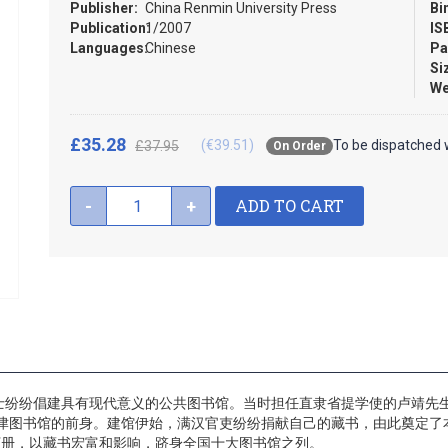
Publisher:
China Renmin University Press
Bi
Publication:
1/2007
IS
Languages:
Chinese
Pa
Si
We
£35.28
(€39.51)
To be dispatched 
£37.95
On Order
ADD TO CART
-
+
士纷纷倡建具有现代意义的公共图书馆。当时担任直隶省提学使的卢靖先
天津图书馆的前身。建馆伊始，满汉官吏纷纷捐献自己的藏书，由此奠定
万册，以藏书宏富和影响，跻身全国十大图书馆之列。