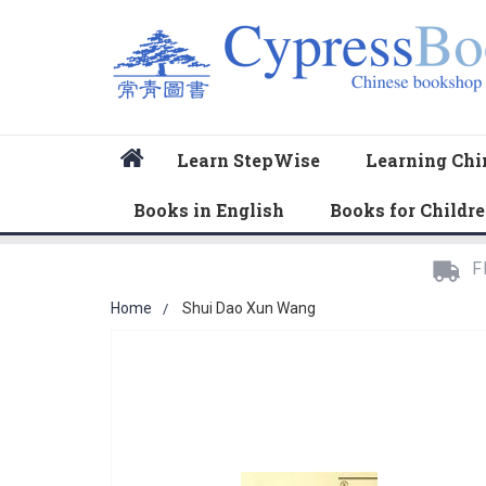
Home
Learn StepWise
Learning Chi
Books in English
Books for Childr
F
Home
Shui Dao Xun Wang
Skip
to
the
end
of
the
images