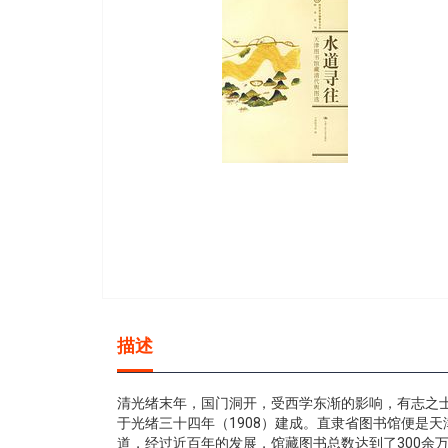
gallery
Skip
to
描述
the
beginning
of
清光绪末年，国门洞开，受西学东渐的影响，有志之
the
于光绪三十四年（1908）建成。直隶省图书馆便是
images
道，经过近百年的发展，馆藏图书总数达到了300余