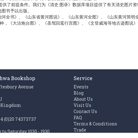
了前提条件。我们为《清史·图录》数据库项目提供了有关清史图片资料
批图书予以出版。
治河全书》、《山东省黄河图说》、《山东黄河全图》、《山东黄河简明
8种，《大沽炮台图》、《圣驾回鸾行宫图》、《文登威海等地古迹图说》
hwa Bookshop
Service
ftesbury Avenue
Events
n
Blog
J
About Us
 Kingdom
Visit Us
Contact Us
FAQ
44 (0)20 74373737
Terms & Conditions
Trade
to Saturday 1030 - 1930
Work with us
1100 - 1930