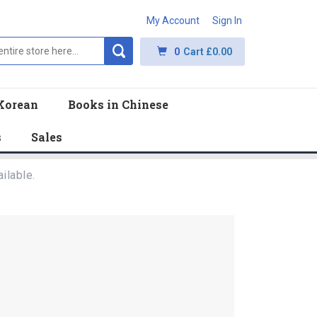
My Account
Sign In
0
Cart
£0.00
Korean
Books in Chinese
s
Sales
ilable.