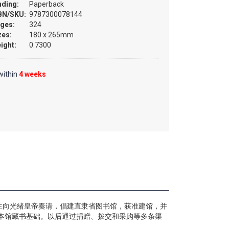
nding:
Paperback
BN/SKU:
9787300078144
ges:
324
zes:
180 x 265mm
ight:
0.7300
within
4 weeks
生向光绪皇帝奏请，倡建直隶省图书馆，获准建馆，并
了本馆藏书基础。以后通过捐赠、拨交和采购等多条渠