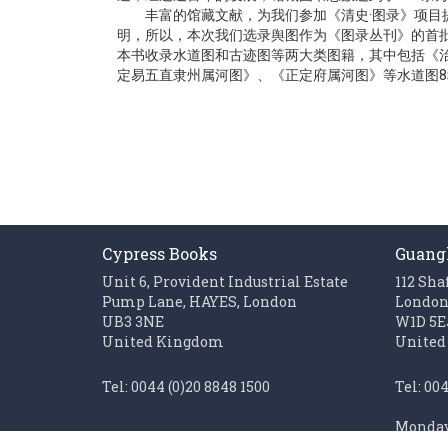
gallery
丰富的馆藏文献，为我们参加《清史·图录》项目提供
明，所以，本次我们选录舆图作为《图录丛刊》的首
本书收录水道图和古迹图等两大类图籍，其中包括《
定易五直隶州属河图》、《正定府属河图》等水道图
Cypress Books
Guang
Unit 6, Provident Industrial Estate
112 Sha
Pump Lane, HAYES, London
Londo
UB3 3NE
W1D 5E
United Kingdom
United
Tel: 0044 (0)20 8848 1500
Tel: 00
Monday 
Fax: 0044 (0)20 85611062
Sunday 