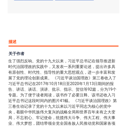
描述
关于作者
《习近平谈治国理政》第一卷、第二卷出版以来，在国内外产
生了强烈反响。党的十九大以来，习近平总书记在领导推进新
时代治国理政的实践中，又发表一系列重要论述，提出许多具
有原创性、时代性、指导性的重大思想观点，进一步丰富和发
展了党的理论创新成果。 《习近平谈治国理政》第三卷收入了
习近平总书记在2017年10月18日至2020年1月13日期间的报
告、讲话、谈话、演讲、批示、指示、贺信等92篇，分为19个
专题。为了便于读者阅读，该书作了必要注释。该书还收入习
近平总书记这段时间内的图片41幅。 《习近平谈治国理政》第
三卷生动记录了党的十九大以来以习近平同志为核心的党中
央，着眼中华民族伟大复兴的战略全局和世界百年未有之大变
局，不忘初心、牢记使命，统揽伟大斗争、伟大工程、伟大事
业、伟大梦想，团结带领全党全国各族人民推动党和国家各项