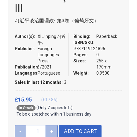
the
III
images
gallery
习近平谈治国理政- 第3卷（葡萄牙文）
Author(s):
XI Jinping 习近
Binding:
Paperback
平,
ISBN/SKU:
Publisher:
Foreign
9787119124896
Languages
Pages:
0
Press
Sizes:
255 x
Publication:
1/2021
170mm
Languages:
Portuguese
Weight:
0.9500
Sales in last 12 months:
3
£15.95
(€17.86)
(Only 7 copies left)
In Stock
To be dispatched within 1 business day
ADD TO CART
-
+