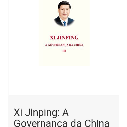
images
gallery
Skip
to
Xi Jinping: A
the
beginning
Governança da China
of