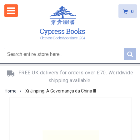
0
FREE UK delivery for orders over £70. Worldwide
shipping available.
Home
Xi Jinping: A Governança da China III
Skip
to
the
end
of
the