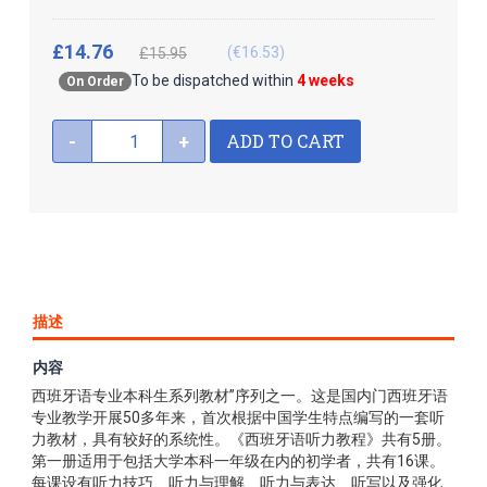
£14.76
(€16.53)
£15.95
To be dispatched within
4 weeks
On Order
ADD TO CART
-
+
描述
内容
《西班牙语听力教程.1》为外教社组织策划的“新世纪高等学校
西班牙语专业本科生系列教材”序列之一。这是国内门西班牙语
专业教学开展50多年来，首次根据中国学生特点编写的一套听
力教材，具有较好的系统性。《西班牙语听力教程》共有5册。
第一册适用于包括大学本科一年级在内的初学者，共有16课。
每课设有听力技巧、听力与理解、听力与表达、听写以及强化