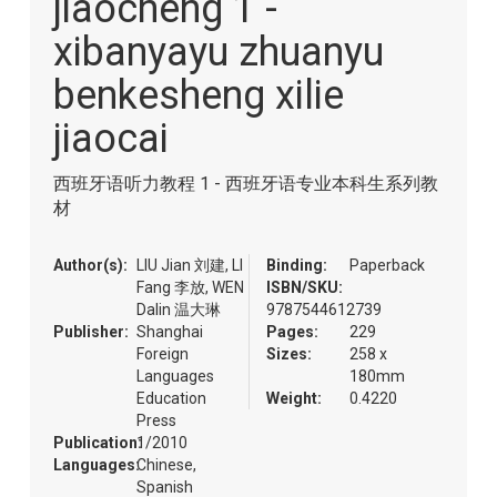
jiaocheng 1 -
of
the
xibanyayu zhuanyu
images
gallery
benkesheng xilie
jiaocai
西班牙语听力教程 1 - 西班牙语专业本科生系列教
材
Author(s):
LIU Jian 刘建, LI
Binding:
Paperback
Fang 李放, WEN
ISBN/SKU:
Dalin 温大琳
9787544612739
Publisher:
Shanghai
Pages:
229
Foreign
Sizes:
258 x
Languages
180mm
Education
Weight:
0.4220
Press
Publication:
1/2010
Languages:
Chinese,
Spanish