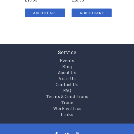
jiaocai
jiaocai
jiaocai
ADD TO CART
ADD TO CART
ADD
Service
Events
Blog
About Us
Visit Us
Contact Us
FAQ
Terms & Conditions
Trade
Work with us
Links