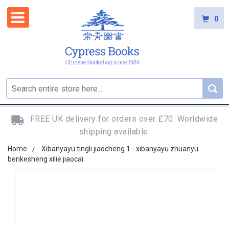
0
FREE UK delivery for orders over £70. Worldwide
shipping available.
Home
Xibanyayu tingli jiaocheng 1 - xibanyayu zhuanyu
benkesheng xilie jiaocai
Skip
to
the
end
of