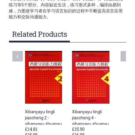
练习等5个部分。内容贴近生活，练习形式多样，编排由易到
难，力图使学习者在学习语言知识的过程中不断提高语言应用
能力和交际沟通能力。
Related Products
Xibanyayu tingli
Xibanyayu tingli
Xibanyay
jiaocheng 2 -
jiaocheng 4 -
jiaochen
xibanyayu zhuanyu
xibanyayu zhuanyu
xibanya
£14.81
£15.90
£15.90
benkesheng xilie
benkesheng xilie
benkeshe
£15.95
£16.95
£16.95