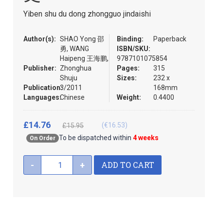
the
Yiben shu du dong zhongguo jindaishi
images
gallery
Author(s):
SHAO Yong 邵
Binding:
Paperback
勇, WANG
ISBN/SKU:
Haipeng 王海鹏,
9787101075854
Publisher:
Zhonghua
Pages:
315
Shuju
Sizes:
232 x
Publication:
3/2011
168mm
Languages:
Chinese
Weight:
0.4400
£14.76
(€16.53)
£15.95
To be dispatched within
4 weeks
On Order
ADD TO CART
-
+