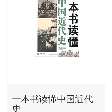
images
gallery
Skip
to
一本书读懂中国近代
the
beginning
史
of