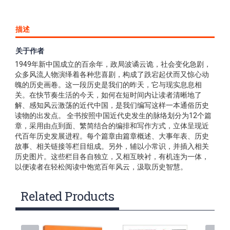
描述
关于作者
《一本书读懂中国近代史》内容简介：从1840年鸦片战争到
1949年新中国成立的百余年，政局波谲云诡，社会变化急剧，
众多风流人物演绎着各种悲喜剧，构成了跌宕起伏而又惊心动
魄的历史画卷。这一段历史是我们的昨天，它与现实息息相
关。在快节奏生活的今天，如何在短时间内让读者清晰地了
解、感知风云激荡的近代中国，是我们编写这样一本通俗历史
读物的出发点。 全书按照中国近代史发生的脉络划分为12个篇
章，采用由点到面、繁简结合的编排和写作方式，立体呈现近
代百年历史发展进程。每个篇章由篇章概述、大事年表、历史
故事、相关链接等栏目组成。另外，辅以小常识，并插入相关
历史图片。这些栏目各自独立，又相互映衬，有机连为一体，
以便读者在轻松阅读中饱览百年风云，汲取历史智慧。
Related Products