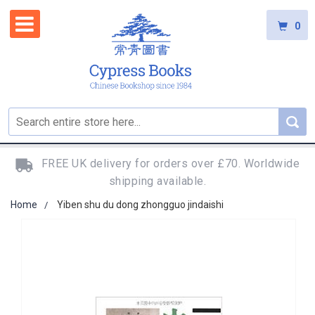
0
FREE UK delivery for orders over £70. Worldwide
shipping available.
Home
Yiben shu du dong zhongguo jindaishi
Skip
to
the
end
of
the