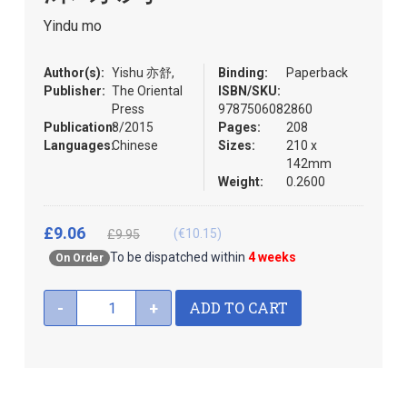
the
Yindu mo
images
gallery
Author(s):
Yishu 亦舒,
Binding:
Paperback
Publisher:
The Oriental
ISBN/SKU:
Press
9787506082860
Publication:
8/2015
Pages:
208
Languages:
Chinese
Sizes:
210 x
142mm
Weight:
0.2600
£9.06
(€10.15)
£9.95
To be dispatched within
4 weeks
On Order
ADD TO CART
-
+