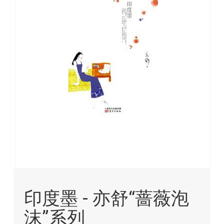
images
gallery
Skip
to
印度墨 - 亦舒“蔷薇泡
the
beginning
沫”系列
of