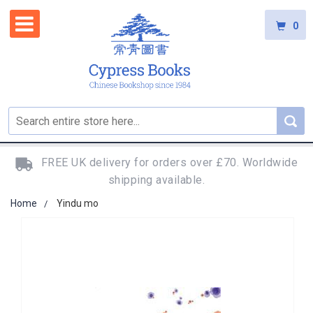
0
FREE UK delivery for orders over £70. Worldwide
shipping available.
Home
Yindu mo
Skip
to
the
end
of
the