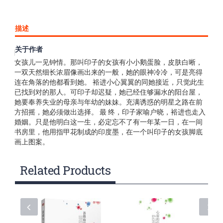
描述
关于作者
陈裕进返乡看望外祖父母，在朋友的摄影地对一个“目如寒星”的
女孩儿一见钟情。那叫印子的女孩有小小鹅蛋脸，皮肤白晰，
一双天然细长浓眉像画出来的一般，她的眼神冷冷，可是亮得
连在角落的他都看到她。 裕进小心翼翼的同她接近，只觉此生
已找到对的那人。可印子却迟疑，她已经住够漏水的阳台屋，
她要奉养失业的母亲与年幼的妹妹。充满诱惑的明星之路在前
方招摇，她必须做出选择。 最 终，印子家喻户晓，裕进也走入
婚姻。只是他明白这一生，必定忘不了有一年某一日，在一间
书房里，他用指甲花制成的印度墨，在一个叫印子的女孩脚底
画上图案。
Related Products