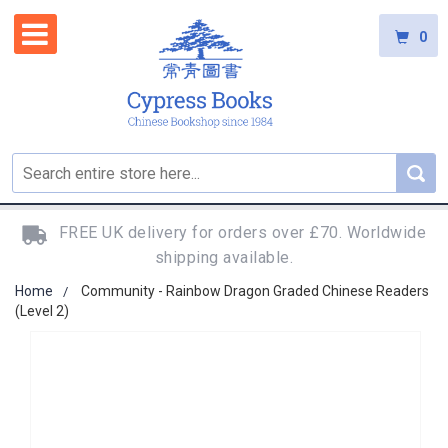
0
FREE UK delivery for orders over £70. Worldwide
shipping available.
Home
Community - Rainbow Dragon Graded Chinese Readers
(Level 2)
Skip
to
the
end
of