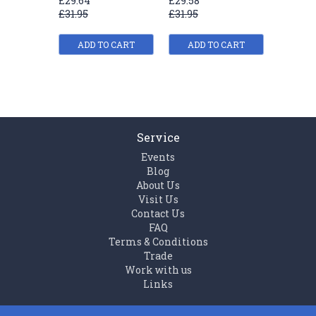
£29.64
£29.58
£29.64
(Level 1)
(Level 3)
Readers 
£31.95
£31.95
£31.95
ADD TO CART
ADD TO CART
ADD
Service
Events
Blog
About Us
Visit Us
Contact Us
FAQ
Terms & Conditions
Trade
Work with us
Links