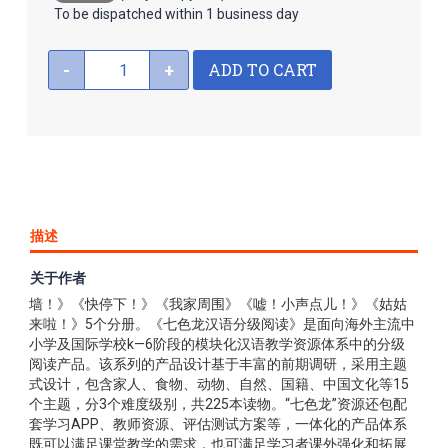
To be dispatched within 1 business day
ADD TO CART
-
+
描述
关于作者
《七色龙汉语分级阅读第二级：社区》共包含《好有意思的
墙！》《快停下！》《我家周围》《嘘！小声点儿！》《姑姑
来啦！》5个分册。《七色龙汉语分级阅读》是面向海外主流中
小学及国际学校k—6阶段的模块化汉语教学资源体系中的分级
阅读产品。该系列的产品设计基于丰富的前期调研，采用主题
式设计，包含家人、食物、动物、自然、国籍、中国文化等15
个主题，分3个难度级别，共225本读物。“七色龙”资源还包配
套学习APP、教师资源、评估测试方案等，一体化的产品体系
既可以满足课堂教学的需求，也可满足学习者课外强化和拓展