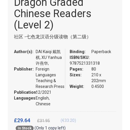
Dragon Graded
of
the
Chinese Readers
images
gallery
(Level 2)
社区 -七色龙汉语分级读物（第二级）
Author(s):
DAI Kaiqi 戴凯
Binding:
Paperback
棋, XU Yanhua
ISBN/SKU:
许燕华,
9787521331318
Publisher:
Foreign
Pages:
80
Languages
Sizes:
210 x
Teaching &
202mm
Research Press
Weight:
0.4500
Publication:
12/2021
Languages:
English,
Chinese
£29.64
(€33.20)
£31.95
(Only 1 copy left)
In Stock