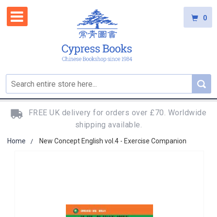
0
FREE UK delivery for orders over £70. Worldwide
shipping available.
Home
New Concept English vol.4 - Exercise Companion
Skip
to
the
end
of
the