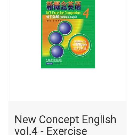
images
gallery
Skip
to
New Concept English
the
beginning
vol.4 - Exercise
of