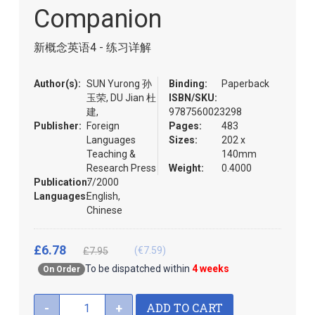
the
Companion
images
gallery
新概念英语4 - 练习详解
Author(s):
SUN Yurong 孙
Binding:
Paperback
玉荣, DU Jian 杜
ISBN/SKU:
建,
9787560023298
Publisher:
Foreign
Pages:
483
Languages
Sizes:
202 x
Teaching &
140mm
Research Press
Weight:
0.4000
Publication:
7/2000
Languages:
English,
Chinese
£6.78
(€7.59)
£7.95
To be dispatched within
4 weeks
On Order
ADD TO CART
-
+