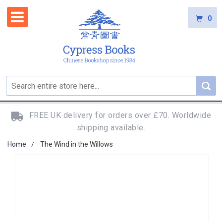
0
FREE UK delivery for orders over £70. Worldwide
shipping available.
Home
The Wind in the Willows
Skip
to
the
end
of
the