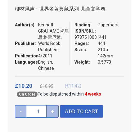
the
柳林风声 - 世界名著典藏系列-儿童文学卷
images
gallery
Author(s):
Kenneth
Binding:
Paperback
GRAHAME 肯尼
ISBN/SKU:
思·格雷厄姆,
9787510031441
Publisher:
World Book
Pages:
444
Publishers
Sizes:
210 x
Publication:
4/2011
142mm
Languages:
English,
Weight:
0.5770
Chinese
£10.20
(€11.42)
£10.95
To be dispatched within
4 weeks
On Order
ADD TO CART
-
+