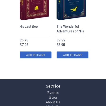
His Last Bow
The Wonderful
Aesop's
Adventures of Nils
£6.78
£7.92
£9.06
£7.95
£8.95
ADD TO CART
ADD TO CART
ADD
Service
Events
Blog
About Us