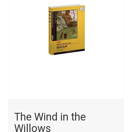
images
gallery
Skip
to
The Wind in the
the
beginning
Willows
of