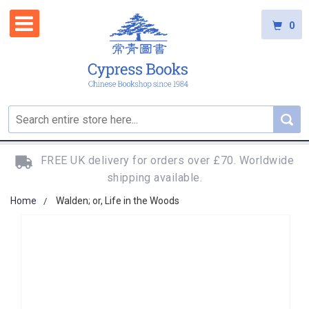
0
FREE UK delivery for orders over £70. Worldwide
shipping available.
Home
Walden; or, Life in the Woods
Skip
to
the
end
of
the