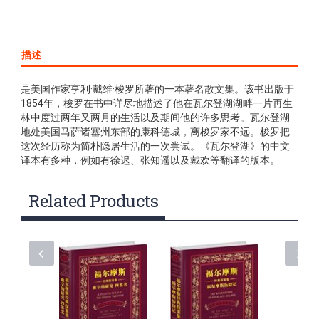
描述
是美国作家亨利·戴维·梭罗所著的一本著名散文集。该书出版于
1854年，梭罗在书中详尽地描述了他在瓦尔登湖湖畔一片再生
林中度过两年又两月的生活以及期间他的许多思考。瓦尔登湖
地处美国马萨诸塞州东部的康科德城，离梭罗家不远。梭罗把
这次经历称为简朴隐居生活的一次尝试。《瓦尔登湖》的中文
译本有多种，例如有徐迟、张知遥以及戴欢等翻译的版本。
Related Products