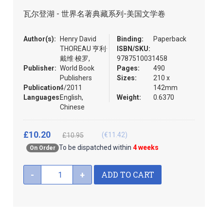
the
瓦尔登湖 - 世界名著典藏系列-美国文学卷
images
gallery
Author(s):
Henry David
Binding:
Paperback
THOREAU 亨利·
ISBN/SKU:
戴维·梭罗,
9787510031458
Publisher:
World Book
Pages:
490
Publishers
Sizes:
210 x
Publication:
4/2011
142mm
Languages:
English,
Weight:
0.6370
Chinese
£10.20
(€11.42)
£10.95
To be dispatched within
4 weeks
On Order
ADD TO CART
-
+