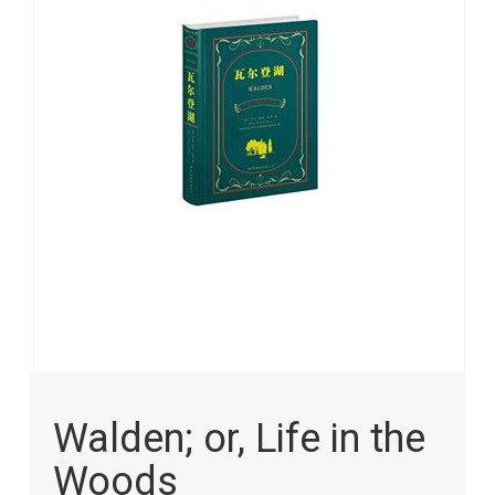
images
gallery
Skip
to
Walden; or, Life in the
the
beginning
Woods
of